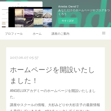
Ameba Owndで
あなただけのホームページやブログをつ
くろう
今すぐ試す
プロフィール
ホーム
講座のご案内
お問い合わせ
私たちについて
大杉みどりの本音ブログ
2017.06.07 05:37
オンラインショップ
ホームページを開設いたし
ました！
ANGELUXアカデミーのホームページを開設いたしまし
た。
講座やスクールの情報、大杉みどりや大杉京子の最新情報
を発信していきます。ぜひチェックしてくださいね。